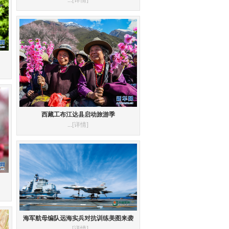
...
[详情]
西藏工布江达县启动旅游季
...
[详情]
海军航母编队远海实兵对抗训练美图来袭
...
[详情]