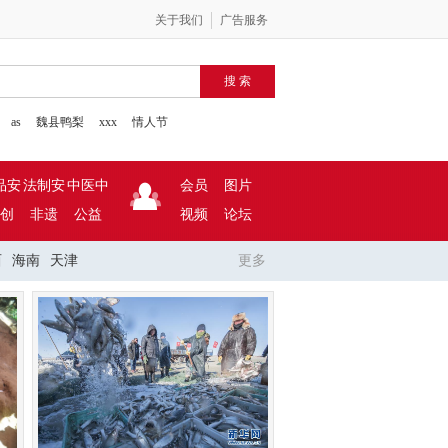
关于我们
广告服务
as
魏县鸭梨
xxx
情人节
品安
法制安
中医中
会员
图片
创
全
非遗
全
公益
药
视频
论坛
西
海南
天津
更多