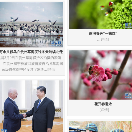
雨润春色“一抹红”
...
[详情]
0万余只候鸟在贵州草海度过冬天陆续北迁
这是3月9日在贵州草海保护区拍摄的黑颈
。 在贵州威宁彝族回族苗族自治县草海国
家级自然保护区度过了寒冬...
[详情]
花开春意浓
...
[详情]