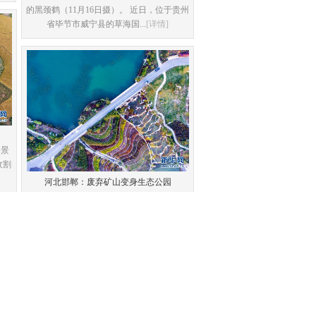
的黑颈鹤（11月16日摄）。 近日，位于贵州
省毕节市威宁县的草海国...
[详情]
围景
收割
河北邯郸：废弃矿山变身生态公园
位于河北省邯郸市丛台区的紫山原是一座废
弃矿山。近年来，丛台区加强环境治理，关
停取缔紫山附近小煤窑，整...
[详情]
”