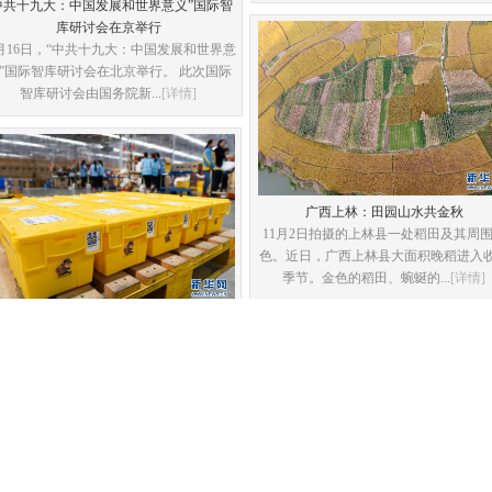
中共十九大：中国发展和世界意义”国际智
库研讨会在京举行
1月16日，“中共十九大：中国发展和世界意
”国际智库研讨会在北京举行。 此次国际
智库研讨会由国务院新...
[详情]
广西上林：田园山水共金秋
11月2日拍摄的上林县一处稻田及其周
色。近日，广西上林县大面积晚稻进入
季节。金色的稻田、蜿蜒的...
[详情]
共享快递盒 环保又方便
...
[详情]
航拍：他们用汗水守护“万里长江第一桥