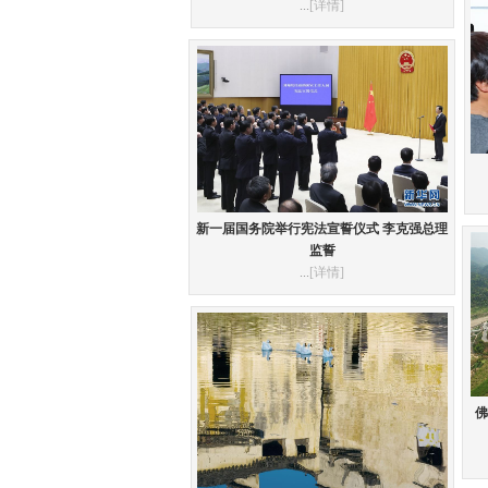
...
[详情]
新一届国务院举行宪法宣誓仪式 李克强总理
监誓
...
[详情]
佛