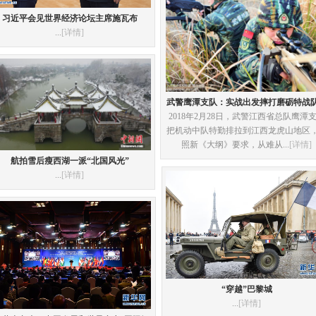
习近平会见世界经济论坛主席施瓦布
...
[详情]
武警鹰潭支队：实战出发摔打磨砺特战
2018年2月28日，武警江西省总队鹰潭
把机动中队特勤排拉到江西龙虎山地区
照新《大纲》要求，从难从...
[详情]
航拍雪后瘦西湖一派“北国风光”
...
[详情]
“穿越”巴黎城
...
[详情]