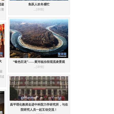
遗迹
鱼跃人欢冬捕忙
（资
...
[详情]
大
“银色巨龙”——黄河临汾段现流凌景观
...
[详情]
留
里过
昌平理化教师走进中科院力学研究所，与在
院研究人员一起互动交流！