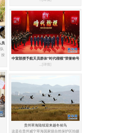
队员
支队
，按
中宣部授予航天员群体“时代楷模”荣誉称号
...
[详情]
贵州草海陆续迎来越冬候鸟
这是在贵州威宁草海国家级自然保护区拍摄