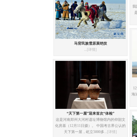
我
马背民族雪原展绝技
...
[详情]
1
海
“天下第一屋”迎来首次“体检”
这是河南郑州大河村遗址博物馆内的仰韶文
化房基（12月11日摄）。 中国考古界公认的
天下第一屋，屹立5000多...
[详情]