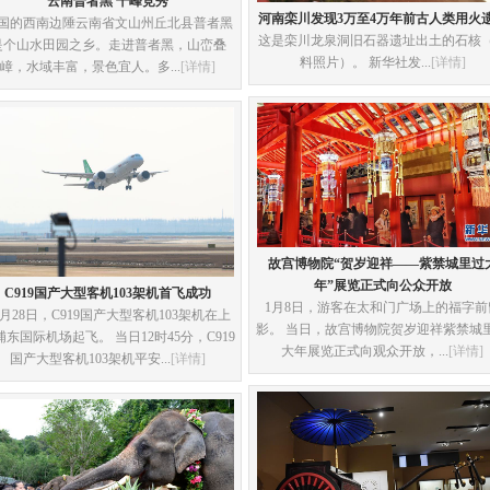
云南普者黑 千峰竞秀
河南栾川发现3万至4万年前古人类用火
国的西南边陲云南省文山州丘北县普者黑
这是栾川龙泉洞旧石器遗址出土的石核
是个山水田园之乡。走进普者黑，山峦叠
料照片）。 新华社发...
[详情]
嶂，水域丰富，景色宜人。多...
[详情]
故宫博物院“贺岁迎祥——紫禁城里过
年”展览正式向公众开放
C919国产大型客机103架机首飞成功
1月8日，游客在太和门广场上的福字前
2月28日，C919国产大型客机103架机在上
影。 当日，故宫博物院贺岁迎祥紫禁城
浦东国际机场起飞。 当日12时45分，C919
大年展览正式向观众开放，...
[详情]
国产大型客机103架机平安...
[详情]