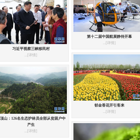
第十二届中国航展静待开幕
...
[详情]
习近平视察三峡移民村
...
[详情]
郁金香花开引客来
...
[详情]
顶山：126名生态护林员全部从贫困户中
产生
...
[详情]