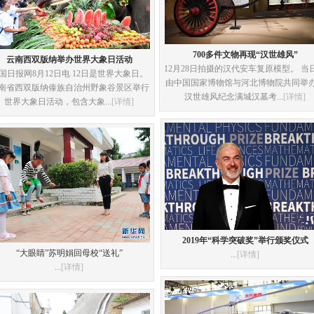
700多件文物再现“汉世雄风”
云南西双版纳举办世界大象日活动
12月28日拍摄的汉代安车复原模型。 当
国日报网8月12日电 12日是世界大象日。
由中国国家博物馆与河北博物院共同举
南省西双版纳傣族自治州野象谷景区举行
汉世雄风纪念满城汉墓考...
[详情]
世界大象日活动，包含大象...
[详情]
2019年“科学突破奖”举行颁奖仪式
“大眼睛”苏明娟回母校“送礼”
...
[详情]
...
[详情]