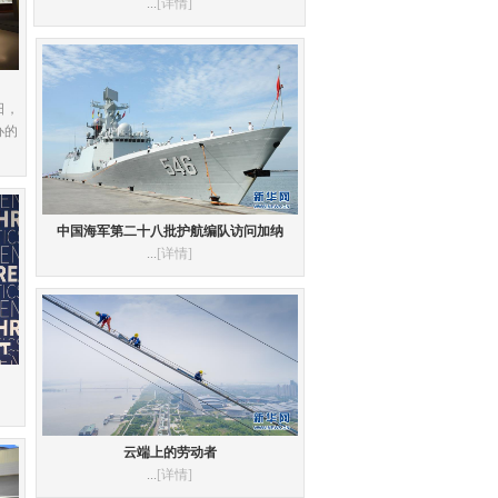
...
[详情]
日，
办的
中国海军第二十八批护航编队访问加纳
...
[详情]
云端上的劳动者
...
[详情]