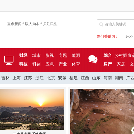
重点新闻 * 以人为本 * 关注民生
热门关键词：
经济
财经
城市
影视
专题
能源
综合
乡村振
食
科技
科创
应急
产业
体育
房产
家居
兴
文
吉林
上海
江苏
浙江
北京
安徽
福建
江西
山东
河南
湖南
广