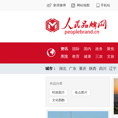
新浪微博
网站地图
手机站
资讯
国际
国内
政务
聚焦
关注
教育
健康
三农
文旅
城市：
湖北
广东
重庆
陕西
四川
辽宁
作品分类
时政图片
焦点图片
文化图酷