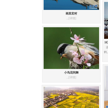
画里宏村
...
[详情]
1
鹤
小鸟花间舞
...
[详情]