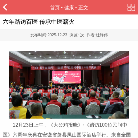
首页
•
健康
• 正文
六年踏访百医 传承中医薪火
发布时间:
2025-12-23
浏览:
次 作者:杜静伟
12月23日上午，《大公鸡报晓》
·
《踏访100位民间中
医》六周年庆典在安徽省萧县凤山国际酒店举行。来自全国